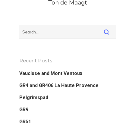
Ton de Maagt
Europe
France
Germany
Greece
Recent Posts
Iceland
Vaucluse and Mont Ventoux
Ireland And Northern Ir
GR4 and GR406 La Haute Provence
Italy
Pelgrimspad
Luxemburg
GR9
Portugal
GR51
Scandinavia