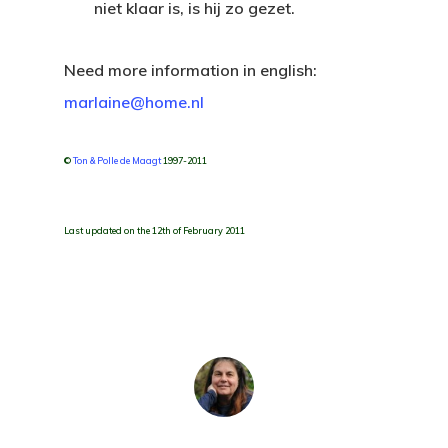
niet klaar is, is hij zo gezet.
Home
Need more information in english:
About
marlaine@home.nl
Hiking
©
Ton & Polle de Maagt
1997-2011
Destinations
Running
Featured
Last updated on the 12th of February 2011
Andorra
Staying
Austria
Contact Me
Belgium
Eastern Europe
England-Scotland-Wal