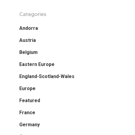
Spain
Categories
Switzerland
Andorra
The Netherlands
Austria
Turkey
Belgium
Worldwide
Eastern Europe
England-Scotland-Wales
Europe
Featured
France
Germany